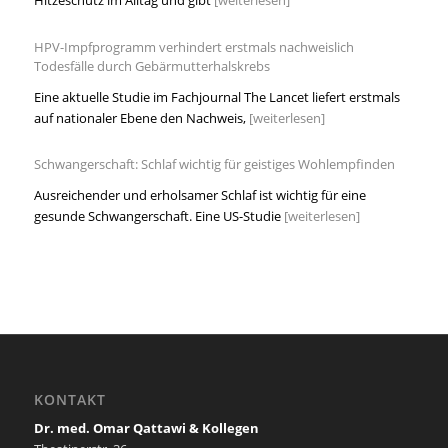
Hitzeschutz im Alltag und gibt
[weiterlesen]
HPV-Impfprogramm verhindert erstmals nachweislich
Todesfälle durch Gebärmutterhalskrebs
Eine aktuelle Studie im Fachjournal The Lancet liefert erstmals
auf nationaler Ebene den Nachweis,
[weiterlesen]
Schwangerschaft: Schlaf wichtig für geistiges Wohlempfinden
Ausreichender und erholsamer Schlaf ist wichtig für eine
gesunde Schwangerschaft. Eine US-Studie
[weiterlesen]
KONTAKT
Dr. med. Omar Qattawi & Kollegen