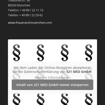
Theatinerstr. 36
80333 München
Telefon: + 49 89 / 22 11 13
Telefax: + 49 89 / 22 29 62
www.frauenarztmuenchen.com
Mit dem Laden der Online-Rezeption akzeptieren
Sie die Datenschutzerklärung von
321 MED GmbH
.
Weitere Informationen
Inhalt von 321 MED GmbH immer entsperren