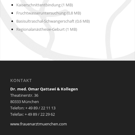
Kaiserschnittentbindung (1 MB)
Fruchtwasseruntersuchung (0,8 MB)
Basisultraschal-Schwangerschaft (0,6 MB)
Regionalanästhesie-Geburt (1 MB)
KONTAKT
Dr. med. Omar Qattawi & Kollegen
Theatinerstr. 36
80333 München
Telefon: + 49 89 / 22 11 13
Telefax: + 49 89 / 22 29 62
www.frauenarztmuenchen.com