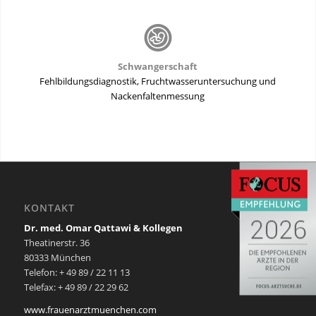
Schwangerschaft
Fehlbildungsdiagnostik, Fruchtwasseruntersuchung und
Nackenfaltenmessung
KONTAKT
Dr. med. Omar Qattawi & Kollegen
Theatinerstr. 36
80333 München
Telefon: + 49 89 / 22 11 13
Telefax: + 49 89 / 22 29 62
www.frauenarztmuenchen.com