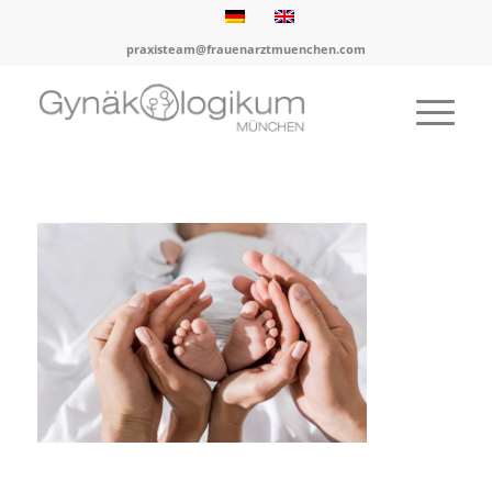
praxisteam@frauenarztmuenchen.com