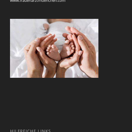
www.frauenarztmuenchen.com
HILFREICHE LINKS