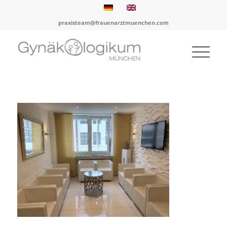
praxisteam@frauenarztmuenchen.com