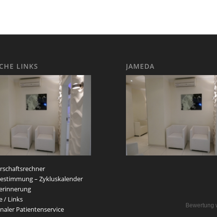
ICHE LINKS
JAMEDA
schaftsrechner
estimmung – Zykluskalender
erinnerung
e / Links
Bewertung 
naler Patientenservice