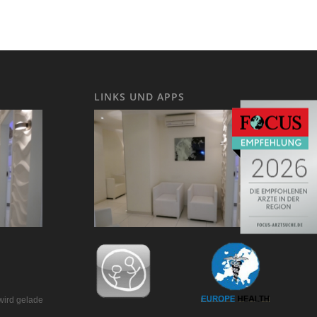
LINKS UND APPS
wird geladen…