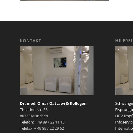
KONTAKT
HILFRE
Dr. med. Omar Qattawi & Kollegen
Schwanger
Theatinerstr. 36
Eisprungb
80333 München
HPV-Impf
Telefon: + 49 89 / 22 11 13
Infoservic
Telefax: + 49 89 / 22 29 62
Internatio