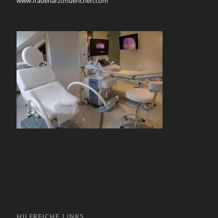
www.frauenarztmuenchen.com
HILFREICHE LINKS