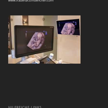
www.frauenarztmuenchen.com
HILFREICHE LINKS