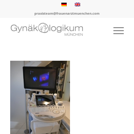
praxisteam@frauenarztmuenchen.com