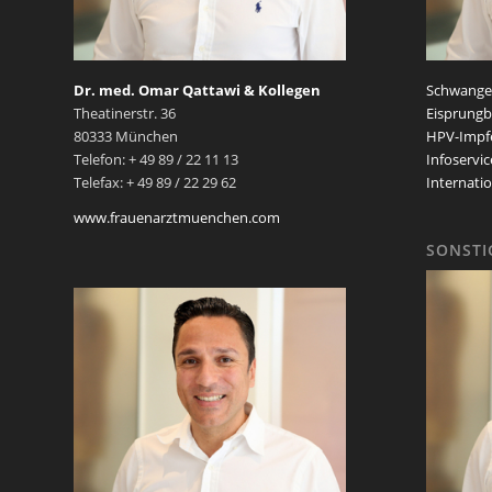
Dr. med. Omar Qattawi & Kollegen
Schwanger
Theatinerstr. 36
Eisprungb
80333 München
HPV-Impf
Telefon: + 49 89 / 22 11 13
Infoservic
Telefax: + 49 89 / 22 29 62
Internatio
www.frauenarztmuenchen.com
SONSTI