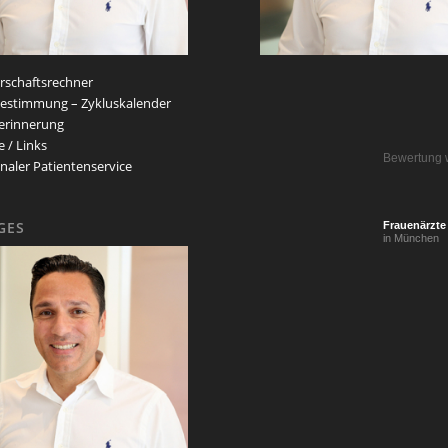
schaftsrechner
estimmung – Zykluskalender
erinnerung
e / Links
Bewertung 
naler Patientenservice
GES
Frauenärzte
in München