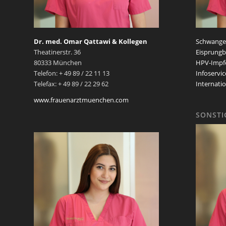
Dr. med. Omar Qattawi & Kollegen
Schwanger
Theatinerstr. 36
Eisprungb
80333 München
HPV-Impf
Telefon: + 49 89 / 22 11 13
Infoservic
Telefax: + 49 89 / 22 29 62
Internatio
www.frauenarztmuenchen.com
SONSTI