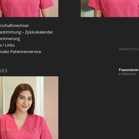
schaftsrechner
estimmung – Zykluskalender
erinnerung
e / Links
Bewertung 
naler Patientenservice
GES
Frauenärzte
in München