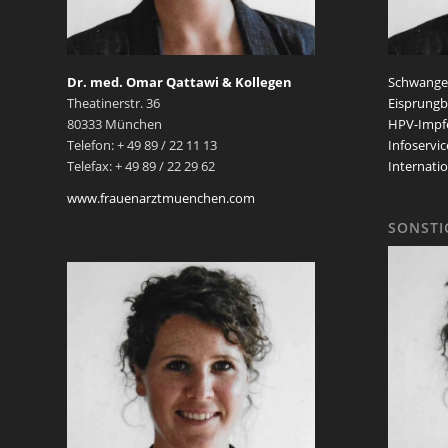
Dr. med. Omar Qattawi & Kollegen
Schwanger
Theatinerstr. 36
Eisprungb
80333 München
HPV-Impf
Telefon: + 49 89 / 22 11 13
Infoservic
Telefax: + 49 89 / 22 29 62
Internatio
www.frauenarztmuenchen.com
SONSTI