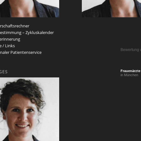
schaftsrechner
estimmung – Zykluskalender
erinnerung
e / Links
Bewertung 
naler Patientenservice
GES
Frauenärzte
in München