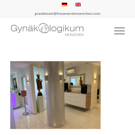
praxisteam@frauenarztmuenchen.com