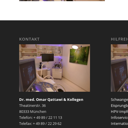
KONTAKT
HILFRE
Dr. med. Omar Qattawi & Kollegen
Schwanger
Theatinerstr. 36
Eisprungb
80333 München
HPV-Impf
Telefon: + 49 89 / 22 11 13
Infoservic
Telefax: + 49 89 / 22 29 62
Internatio