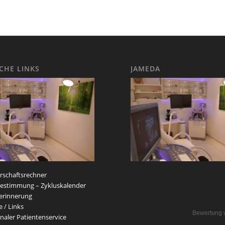
ICHE LINKS
JAMEDA
schaftsrechner
estimmung – Zykluskalender
erinnerung
e / Links
Bewertung 
naler Patientenservice