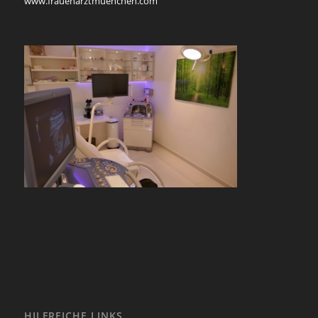
www.frauenarztmuenchen.com
HILFREICHE LINKS