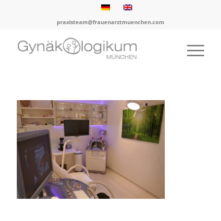
praxisteam@frauenarztmuenchen.com