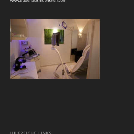
www.frauenarztmuenchen.com
HILFREICHE LINKS