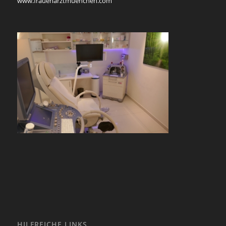
www.frauenarztmuenchen.com
HILFREICHE LINKS