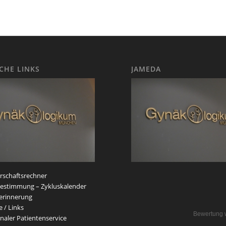
ICHE LINKS
JAMEDA
schaftsrechner
estimmung – Zykluskalender
erinnerung
e / Links
Bewertung 
naler Patientenservice