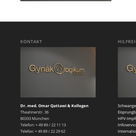
KONTAKT
HILFRE
Dr. med. Omar Qattawi & Kollegen
Schwanger
Theatinerstr. 36
Eisprungb
80333 München
HPV-Impf
Telefon: + 49 89 / 22 11 13
Infoservic
Telefax: + 49 89 / 22 29 62
Internatio