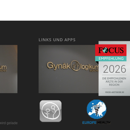
LINKS UND APPS
wird geladen…