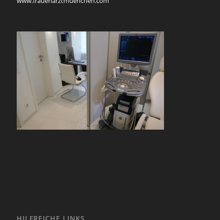
www.frauenarztmuenchen.com
HILFREICHE LINKS